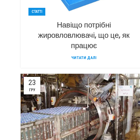
СТАТТІ
Навіщо потрібні
жировловлювачі, що це, як
працює
ЧИТАТИ ДАЛІ
23
ГРУ