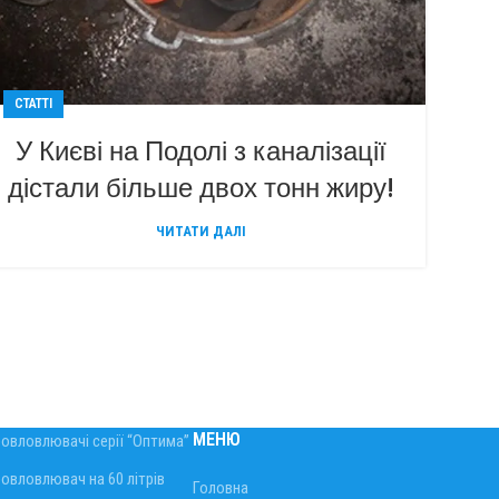
СТАТТІ
У Києві на Подолі з каналізації
дістали більше двох тонн жиру!
ЧИТАТИ ДАЛІ
МЕНЮ
овловлювачі серії “Оптима”
овловлювач на 60 літрів
Головна