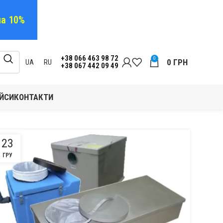
на 10%
+38 066 463 98 72
0
0
ГРН
UA
RU
+38 067 442 09 49
ЙСИ
КОНТАКТИ
23
ГРУ