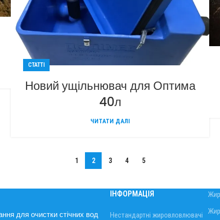
СТАТТІ
Новий ущільнювач для Оптима
40л
ЧИТАТИ ДАЛІ
1
2
3
4
5
ІНФОРМАЦІЯ
Жир
Жир
ння для очистки стічних вод
Нестандартні жировловлювачі