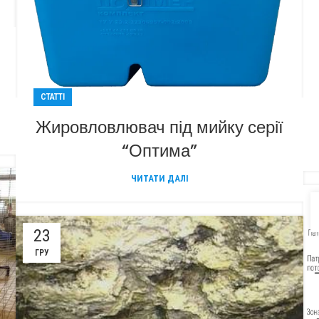
СТАТТІ
Жировловлювач під мийку серії
“Оптима”
ЧИТАТИ ДАЛІ
23
ГРУ