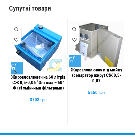
Супутні товари
Жировловлювач під мийку
(сепаратор жиру) СЖ 0,5-
Жировловлювач на 60 літрів
0,07
СЖ 0,5-0,06 “Оптима – 60”
Ф (зі змінними фільтрами)
5650
грн
п
3703
грн
(се