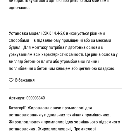
використовуватися з однією або декількома мийками
одночасно.
Установка моделі СЖК 14.4-2,0 виконується різними
способами – в підвальному приміщенні або за межами
будівлі. Для монтажу потрібна підготовка основи з
урахуванням всіх характеристик ємності. Це рівна основа у
вигляді бетонної плити або утрамбованої глини і
поглиблення з бетонним кільцем або цегляною кладкою.
В бажання
Артикул:
000003340
Категорії:
Жировловлювачи промислові для
встановлювання у підвальних технічних приміщеннях
,
Жировловлювачи промислові для зовнішнього підземного
встановлення
,
Жировловлювачі
,
Промислові