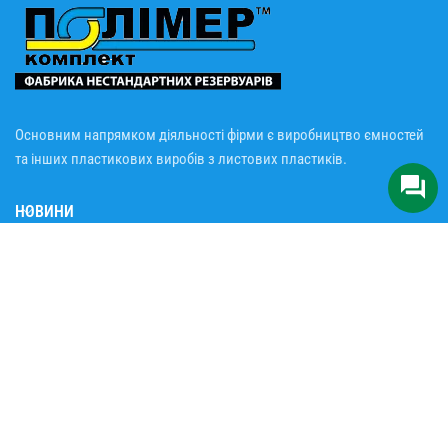
Основним напрямком діяльності фірми є виробництво ємностей
та інших пластикових виробів з листових пластиків.
НОВИНИ
ІНФОРМАЦІЯ
Жировловлювачі серії “Оптима”
Жировловлювач на 60 літрів Оптима-60
Навіщо потрібен жировловлювач?
Пісковловлювачі для прибирання приміщень