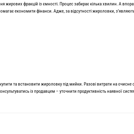
 жирових фракцій із ємності. Процес забирає кілька хвилин. А впора
омагає економити фінанси. Адже, за відсутності жироловки, з’являютьс
 купити та встановити жироловку під мийки. Разові витрати на очисне
сультуватись із продавцем – уточнити продуктивність наявної систем