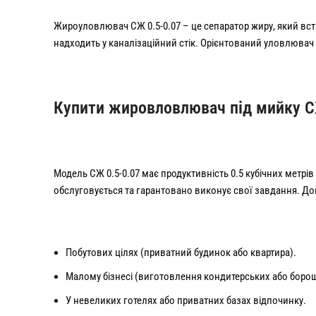
Жироуловлювач СЖ 0.5-0.07 – це сепаратор жиру, який вст
надходить у каналізаційний стік. Орієнтований уловлювач
Купити жировловлювач під мийку СЖ
Модель СЖ 0.5-0.07 має продуктивність 0.5 кубічних метрів 
обслуговується та гарантовано виконує свої завдання. Д
Побутових цілях (приватний будинок або квартира).
Малому бізнесі (виготовлення кондитерських або боро
У невеликих готелях або приватних базах відпочинку.