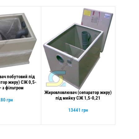
Жировловл
ДОДАТИ В 
під 
ач побутовий під
К
тор жиру) СЖ 0,5-
– з фільтром
Жировловлювач (сепаратор жиру)
ДОДАТИ В КОШИК
під мийку СЖ 1,5-0,21
280
грн
13441
грн