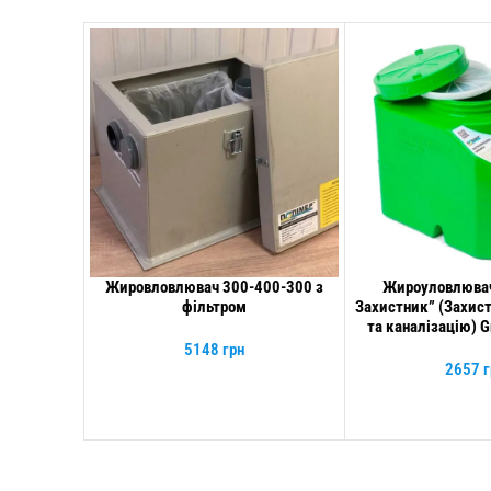
Жировловлювач 300-400-300 з
Жироуловлювач
ДОДАТИ В КОШИК
ДОДАТИ В КОШИК
фільтром
Захистник” (Захист
та каналізацію) G
5148
грн
2657
г