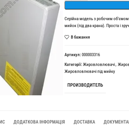
Серійна модель з робочим об’ємом 
мийок (під два крана). Проста і зру
В бажання
Артикул:
000003316
Категорії:
Жировловлювачі
,
Жиров
Жировловлювачі під мийку
ПРОИЗВОДИТЕЛЬ
ИС
ДОДАТКОВА ІНФОРМАЦІЯ
ДОСТАВКА
ДОКУМЕНТА