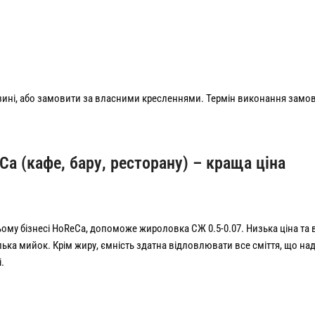
ині, або замовити за власними кресленнями. Термін виконання замовл
 (кафе, бару, ресторану) – краща ціна
ому бізнесі HoReCa, допоможе жироловка СЖ 0.5-0.07. Низька ціна та ви
ка мийок. Крім жиру, ємність здатна відловлювати все сміття, що надх
.