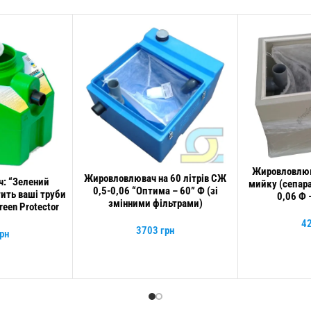
Жировловлюв
ДОДАТИ В КОШИ
Жировловлювач на 60 літрів СЖ
ДОДАТИ В КОШИК
: “Зелений
мийку (сепара
0,5-0,06 “Оптима – 60” Ф (зі
ить ваші труби
0,06 Ф 
змінними фільтрами)
reen Protector
4
3703
грн
рн