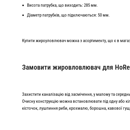
Висота патрубка, що виходить: 285 мм.
Діаметр патрубків, що підключаються: 50 мм.
Купити жироуловлювач можна з асортименту, що є в магаз
Замовити жировловлювач для HoReCa
Захистити каналізацію від засмічення, у малому та середнь
Очисну конструкцію можна встановлювати під одну або кіль
кісточок, лушпиння риби, крохмалю, борошна, кавової гущі