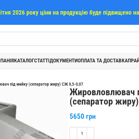
вітня 2026 року ціни на продукцію буде підвищено н
ПАНІЯ
КАТАЛОГ
СТАТТІ
ДОКУМЕНТИ
ОПЛАТА ТА ДОСТАВКА
ПРА
вач під мийку (сепаратор жиру) СЖ 0,5-0,07
Жировловлювач п
(сепаратор жиру)
5650
грн
Alternative: