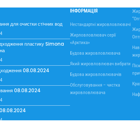
ІНФОРМАЦІЯ
Жир
“Оп
ння для очистки стічних вод
Нестандартні жировловлювачі
Жир
24
Жирловловлювач серії
Опт
«Арктика»
адходження пластику Simona
Нав
на
Будова жировловлювача
жир
24
Який жировловлювач вибрати
Піс
дходження 08.08.2024
при
Будова жировловлювачів
24
Кра
Обслуговування – чистка
вання 08.08.2024
жировловлювача
Наф
24
 08.08.2024
24