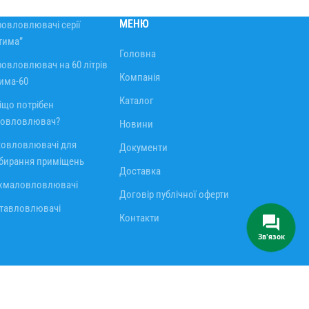
МЕНЮ
овловлювачі серії
тима”
Головна
овловлювач на 60 літрів
Компанія
има-60
Каталог
іщо потрібен
овловлювач?
Новини
ковловлювачі для
Документи
бирання приміщень
Доставка
хмаловловлювачі
Договір публічної оферти
тавловлювачі
Контакти
Зв'язок