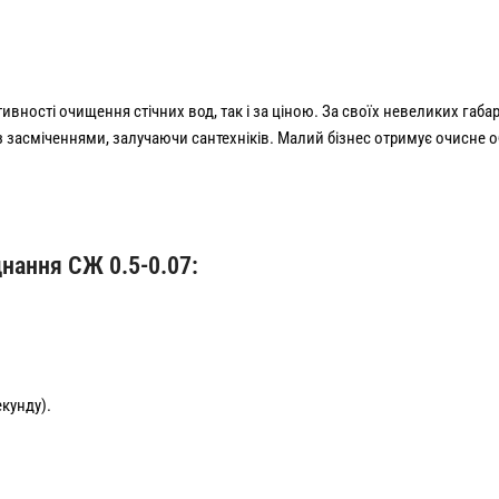
вності очищення стічних вод, так і за ціною. За своїх невеликих габа
із засміченнями, залучаючи сантехніків. Малий бізнес отримує очисне о
днання СЖ 0.5-0.07:
екунду).