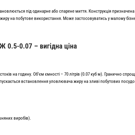
ановлюється під одинарне або спарене миття. Конструкція призначена 
 жиру на побутове використання. Може застосовуватись у малому бізне
 0.5-0.07 – вигідна ціна
стоків на годину. Об’єм ємності – 70 літрів (0.07 куб м). Гранично спро
опускається встановлення уловлювача жиру на зливі побутових посуд
шняних виробів).