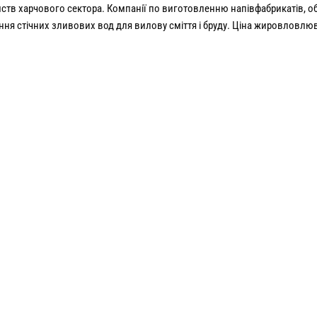
ств харчового сектора. Компанії по виготовленню напівфабрикатів, о
ня стічних зливових вод для вилову сміття і бруду. Ціна жировловлю