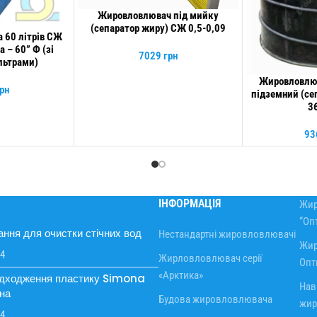
Жировловлювач під мийку
ДОДАТИ В КОШИК
(сепаратор жиру) СЖ 0,5-0,09
 60 літрів СЖ
 – 60” Ф (зі
7029
грн
льтрами)
Жировловлю
ДОДАТИ В КОШИ
рн
підземний (се
3
93
ІНФОРМАЦІЯ
Жир
“Оп
ння для очистки стічних вод
Нестандартні жировловлювачі
Жир
24
Жирловловлювач серії
Опт
«Арктика»
адходження пластику Simona
Нав
на
Будова жировловлювача
жир
24