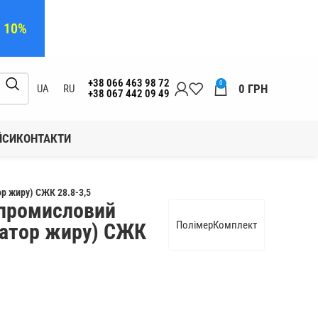
а 10%
+38 066 463 98 72
0
0
ГРН
UA
RU
+38 067 442 09 49
ЙСИ
КОНТАКТИ
р жиру) СЖК 28.8-3,5
промисловий
ПолімерКомплект
ратор жиру) СЖК