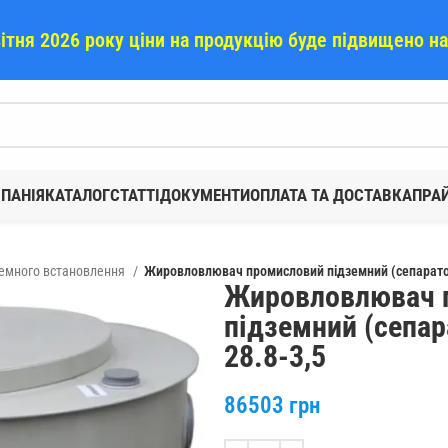
вітня 2026 року ціни на продукцію буде підвищено н
ПАНІЯ
КАТАЛОГ
СТАТТІ
ДОКУМЕНТИ
ОПЛАТА ТА ДОСТАВКА
ПРА
земного встановлення
Жировловлювач промисловий підземний (сепарато
Жировловлювач 
підземний (сепа
28.8-3,5
86503
грн