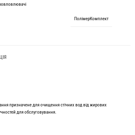
ровловлювачі
ПолімерКомплект
ЦІЯ
вання призначене для очищення стічних вод від жирових
ручностей для обслуговування.