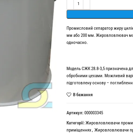
Alternative:
Промисловий сепаратор жиру цилінд
мм або 200 мм. Жировловлювач можн
одночасно.
Модель СЖК 28.8-3,5 призначена дл
обробними цехами. Можливий варіан
підготовлену основу – поглиблення
В бажання
Артикул:
000003345
Категорії:
Жировловлювачи промисл
приміщеннях
,
Жировловлювачи пр