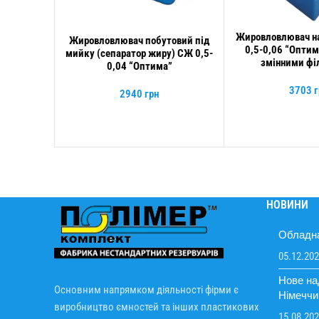
Жировловлювач на
ДОДАТИ В КОШИК
Жировловлювач побутовий під
ДОДАТИ В КОШИК
0,5-0,06 “Оптима
мийку (сепаратор жиру) СЖ 0,5-
змінними фі
0,04 “Оптима”
3703
г
2940
грн
НОВИНИ
Обладна
05.12.20
Нове н
Основним напрямком діяльності фірми є
Німеччи
виробництво ємностей та інших пластикових
15.08.20