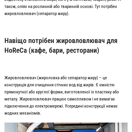
також, оліях на рослинній або тваринній основі. Тут потрібен
жировловлювач (сепаратор жиру).
Навіщо потрібен жировловлювач для
HoReCa (кафе, бари, ресторани)
Жировловлювач (жироловка або сепаратор жиру) – це
конструкція для очищення стічних вод від жирів. Є ємністю
прямокутної або круглої форми, виготовленої із пластику або
металу. Жировловлювач працює самопливом і не вимагає
підключення до електромережі. Усередині конструкції немає
жодних механізмів.