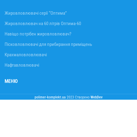
Жировловлювачі серії “Оптима”
Жировловлювач на 60 літрів Оптима-60
Навіщо потрібен жировловлювач?
Пісковловлювачі для прибирання приміщень
Крахмаловловлювачі
Нафтавловлювачі
МЕНЮ
polimer-komplekt.ua
2023 Створено
WebDev