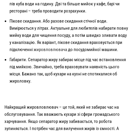
пів куба води на годину. Дві та більше мийок у кафе, барі чи
ресторані – треба проводити розрахунки.
Пікове скидання. Або разове скидання стічної води.
Вимірюється у літрах. Актуальне для любителів набирати повну
мийку води для чищення посуду, а потім швидко зливати воду
у каналізацію. Як варіант, пікове скидання враховується при
підключенні
жировловлювача
до посудомийної машини.
Габарити. Сепаратор жиру забирає місце під час встановлення
під мийкою. Звичайно, треба враховувати наявність цього
місця. Бажано так, щоб кухари на кухні не спотикалися об
жироловку.
Найкращий жировловлювач – це той, який не забирає час на
обслуговування. Так вважають кухари зі сфери громадського
харчування. Якщо сепаратор жиру забивається, то робота
зупиняється. І потрібен час для вилучення жирів із ємності. А