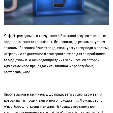
У сфері громадського харчування є 2 важливі ресурси – наявність
водопостачання та каналізації. Як правило, це регламентується
законом. Власники бізнесу приділяють увагу тиску води в системі,
нагріванню та доступності санітарного вузла для співробітників
та відвідувачів. А ось водовідведення залишається осторонь.
Адже саме його працездатність впливає на роботу барів,
ресторанів, кафе.
Проблема ховається у тому, що працювати у сфері харчування
доводиться із продуктами різного походження. Фрукти, овочі,
м’ясо, борошно, крупи і так далі. Найбільшу небезпеку для
водостоку становлять жири, які є у м’ясі птахів, тварин, риби. А