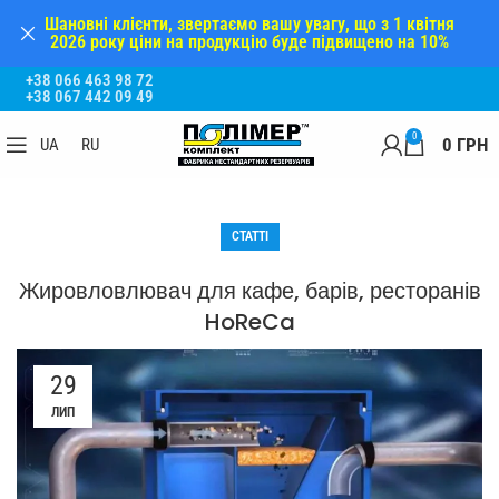
Шановні клієнти, звертаємо вашу увагу, що з 1 квітня
2026 року ціни на продукцію буде підвищено на 10%
+38 066 463 98 72
+38 067 442 09 49
0
0
ГРН
UA
RU
СТАТТІ
Жировловлювач для кафе, барів, ресторанів
HoReCa
29
ЛИП