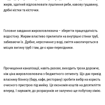
жирів, здатний відловлювати лушпиння риби, кавову гущавину,
дрібні кістки та кісточки.
Головне завдання жировловлювача – зберегти працездатність
водостоку. Жирам властиво прилипати на внутрішні стінки труб,
забиваючи їх. Дрібне, нерозчинне у воді, сміття накопичується в
місцях вигину труб і там, де є кран-перехідники.
Прочищення каналізації, навіть разове, виходить трохи дорожче,
ніж ціна жировловлювача з бюджетного сегменту. Що дає привід
власнику бізнесу (бару, кафе, ресторану) зробити вибір на користь
очисного пристрою під мийку. Це економія коштів на десятиліття
вперед. І зауважте, до розрахунків не залучено ще побутову хімію.