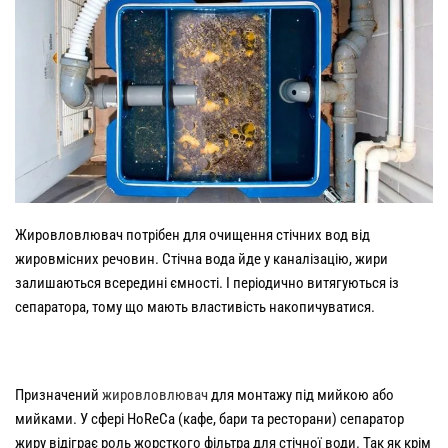
Жировловлювач потрібен для очищення стічних вод від
жировмісних речовин. Стічна вода йде у каналізацію, жири
залишаються всередині ємності. І періодично витягуються із
сепаратора, тому що мають властивість накопичуватися.
Призначений
жировловлювач
для монтажу під мийкою або
мийками. У сфері HoReCa (кафе, бари та ресторани) сепаратор
жиру відіграє роль жорсткого фільтра для стічної води. Так як крім