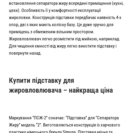
встановлення сепаратора жиру всередині приміщення (кухні,
цехи). Особливість її у комфортності експлуатації
жироловки. Конструкція підставки передбачає наявність 4-х
опор, дві з яких мають колісну базу. Це дуже зручно для
приміщень з обмеженим вільним простором.
Жировловлювач легко розмістити під мийкою, наприклад.
Для чищення ємності від жиру легко викотити підставку і
повернути назад.
Купити підставку для
жировловлювача – найкраща ціна
Маркування “ПСЖ-2” означає: “Підставка” для “Сепаратора
Жиру” модель “2”. Виготовляється конструкція із харчового
пластику німецького бренду Simona. Підставка міцна та