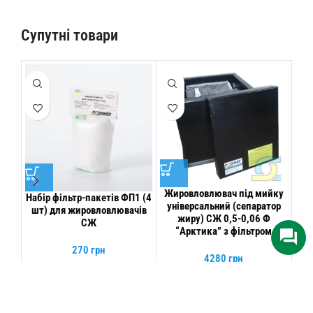
Супутні товари
Жировловлювач під мийку
Набір фільтр-пакетів ФП1 (4
універсальний (сепаратор
шт) для жировловлювачів
Жир
жиру) СЖ 0,5-0,06 Ф
СЖ
жи
“Арктика” з фільтром
270
грн
4280
грн