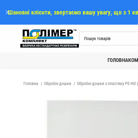
Шановні клієнти, звертаємо вашу увагу, що з 1 к
ГОЛОВНА
КОМ
Головна
Обробні дошки
Обробні дошки з пластику PE-HD