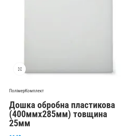
Збільшити
ПолімерКомплект
Дошка обробна пластикова
(400ммх285мм) товщина
25мм