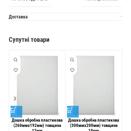
Доставка
Супутні товари
Дошка обробна пластикова
Дошка обробна пластикова
Дош
(260ммх192мм) товщина
(300ммх200мм) товщина
(3
12мм
10мм