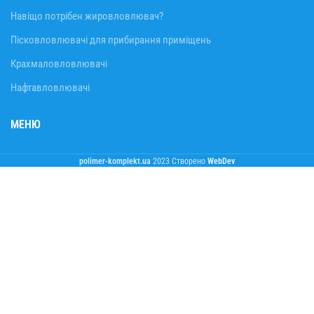
Навіщо потрібен жировловлювач?
Пісковловлювачі для прибирання приміщень
Крахмаловловлювачі
Нафтавловлювачі
МЕНЮ
polimer-komplekt.ua
2023 Створено
WebDev