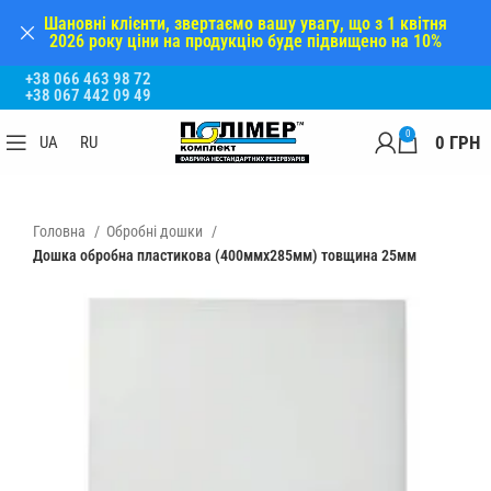
Шановні клієнти, звертаємо вашу увагу, що з 1 квітня
2026 року ціни на продукцію буде підвищено на 10%
+38 066 463 98 72
+38 067 442 09 49
0
0
ГРН
UA
RU
Головна
Обробні дошки
Дошка обробна пластикова (400ммх285мм) товщина 25мм