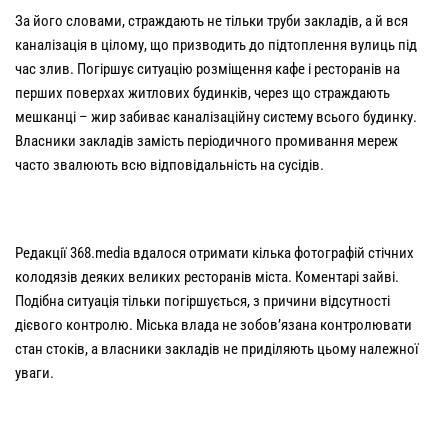
За його словами, страждають не тільки труби закладів, а й вся
каналізація в цілому, що призводить до підтоплення вулиць під
час злив. Погіршує ситуацію розміщення кафе і ресторанів на
перших поверхах житлових будинків, через що страждають
мешканці – жир забиває каналізаційну систему всього будинку.
Власники закладів замість періодичного промивання мереж
часто звалюють всю відповідальність на сусідів.
Редакції 368.media вдалося отримати кілька фотографій стічних
колодязів деяких великих ресторанів міста. Коментарі зайві.
Подібна ситуація тільки погіршується, з причини відсутності
дієвого контролю. Міська влада не зобов’язана контролювати
стан стоків, а власники закладів не приділяють цьому належної
уваги.