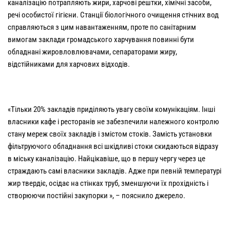
каналізацію потрапляють жири, харчові рештки, хімічні засоби,
речі особистої гігієни. Станції біологічного очищення стічних вод
справляються з цим навантаженням, проте по санітарним
вимогам заклади громадського харчування повинні бути
обладнані жировловлювачами, сепараторами жиру,
відстійниками для харчових відходів.
«Тільки 20% закладів приділяють увагу своїм комунікаціям. Інші
власники кафе і ресторанів не забезпечили належного контролю
стану мереж своїх закладів і змістом стоків. Замість установки
фільтруючого обладнання всі шкідливі стоки скидаються відразу
в міську каналізацію. Найцікавіше, що в першу чергу через це
страждають самі власники закладів. Адже при певній температурі
жир твердіє, осідає на стінках труб, зменшуючи їх прохідність і
створюючи постійні закупорки », – пояснило джерело.