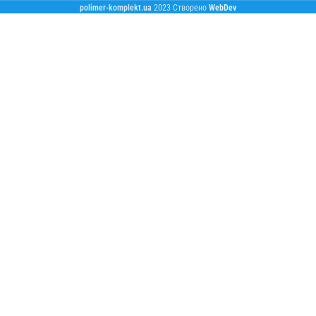
polimer-komplekt.ua
2023 Створено
WebDev