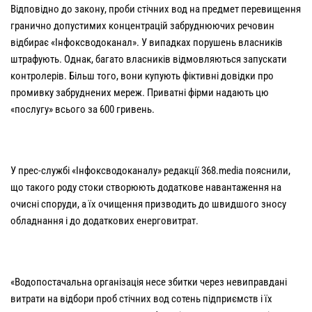
Відповідно до закону, проби стічних вод на предмет перевищення
гранично допустимих концентрацій забруднюючих речовин
відбирає «Інфоксводоканал». У випадках порушень власників
штрафують. Однак, багато власників відмовляються запускати
контролерів. Більш того, вони купують фіктивні довідки про
промивку забруднених мереж. Приватні фірми надають цю
«послугу» всього за 600 гривень.
У прес-службі «Інфоксводоканалу» редакції 368.media пояснили,
що такого роду стоки створюють додаткове навантаження на
очисні споруди, а їх очищення призводить до швидшого зносу
обладнання і до додаткових енерговитрат.
«Водопостачальна організація несе збитки через невиправдані
витрати на відбори проб стічних вод сотень підприємств і їх