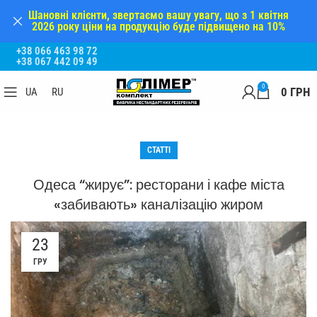
Шановні клієнти, звертаємо вашу увагу, що з 1 квітня
2026 року ціни на продукцію буде підвищено на 10%
+38 066 463 98 72
+38 067 442 09 49
0
0
ГРН
UA
RU
СТАТТІ
Одеса “жирує”: ресторани і кафе міста
«забивають» каналізацію жиром
23
ГРУ