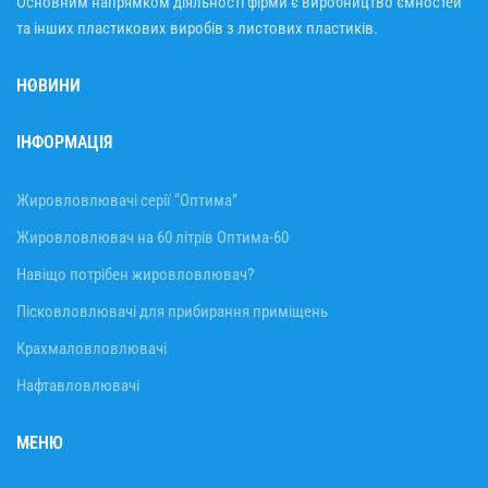
Основним напрямком діяльності фірми є виробництво ємностей
та інших пластикових виробів з листових пластиків.
НОВИНИ
ІНФОРМАЦІЯ
Жировловлювачі серії “Оптима”
Жировловлювач на 60 літрів Оптима-60
Навіщо потрібен жировловлювач?
Пісковловлювачі для прибирання приміщень
Крахмаловловлювачі
Нафтавловлювачі
МЕНЮ