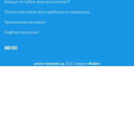
Навіщо потрібен жировловлювач?
Пісковловлювачі для прибирання приміщень
Крахмаловловлювачі
Нафтавловлювачі
МЕНЮ
polimer-komplekt.ua
2023 Створено
WebDev