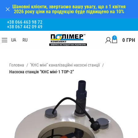
Шановні клієнти, звертаємо вашу увагу, що з 1 квітня
2026 року ціни на продукцію буде підвищено на 10%
+38 066 463 98 72
+38 067 442 09 49
0
0
ГРН
UA
RU
Головна
"КНС міні" каналізаційні насосні станції
Насосна станція “КНС міні-1 ТОР-2”