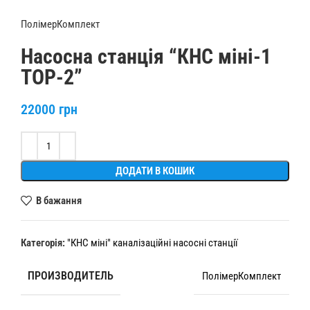
ПолімерКомплект
Насосна станція “КНС міні-1
ТОР-2”
22000
грн
Alternative:
ДОДАТИ В КОШИК
В бажання
Категорія:
"КНС міні" каналізаційні насосні станції
ПРОИЗВОДИТЕЛЬ
ПолімерКомплект