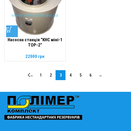
Насосна станція “КНС міні-1
ТОР-2”
22000
грн
←
1
2
3
4
5
6
→