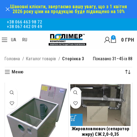
Шановні клієнти, звертаємо вашу увагу, що з 1 квітня
2026 року ціни на продукцію буде підвищено на 10%
+38 066 463 98 72
+38 067 442 09 49
0
0
ГРН
UA
RU
Головна
Каталог товарів
Сторінка 3
Показано 31–45 із 88
Меню
Жировловлювач (сепаратор
жиру) СЖ 2,0-0,35