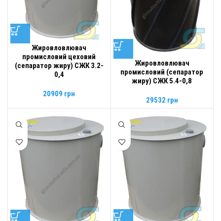
Жировловлювач
промисловий цеховий
Жировловлювач
(сепаратор жиру) СЖК 3.2-
промисловий (сепаратор
0,4
жиру) СЖК 5.4-0,8
20909
грн
29532
грн