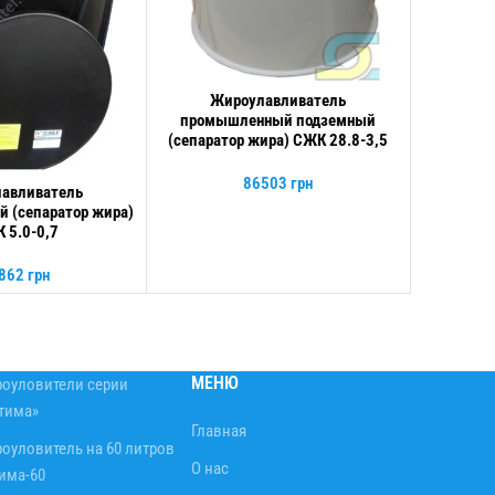
Жироулавливатель
В КОРЗИНУ
Жи
В КОРЗИНУ
промышленный подземный
промы
(сепаратор жира) СЖК 28.8-3,5
(сепарат
86503
грн
авливатель
 (сепаратор жира)
 5.0-0,7
862
грн
МЕНЮ
оуловители серии
тима»
Главная
оуловитель на 60 литров
О нас
има-60