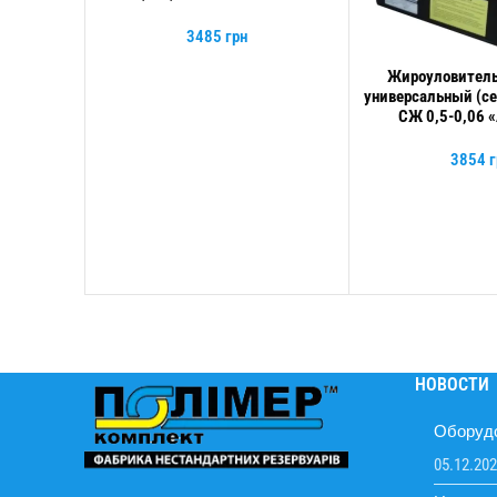
3485
грн
Жироуловитель
В КОРЗИНУ
универсальный (се
СЖ 0,5-0,06 
3854
г
НОВОСТИ
Оборудо
05.12.20