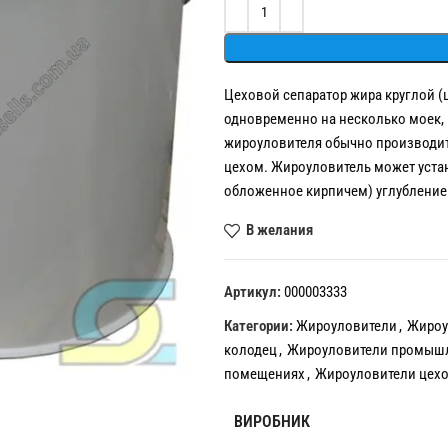
Alternative:
Цеховой сепаратор жира круглой 
одновременно на несколько моек,
жироуловителя обычно производитс
цехом. Жироуловитель может уста
обложенное кирпичем) углубление 
В желания
Артикул:
000003333
Категории:
Жироуловители
,
Жироу
колодец
,
Жироуловители промышле
помещениях
,
Жироуловители цехо
ВИРОБНИК