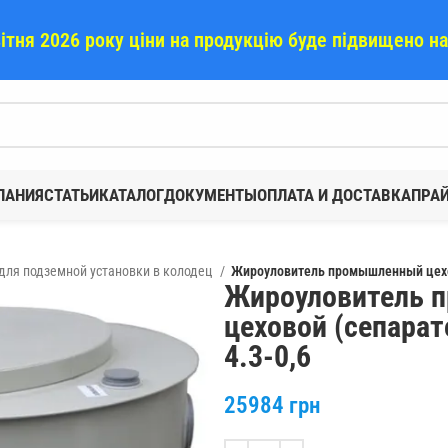
вітня 2026 року ціни на продукцію буде підвищено н
ПАНИЯ
СТАТЬИ
КАТАЛОГ
ДОКУМЕНТЫ
ОПЛАТА И ДОСТАВКА
ПРА
ля подземной установки в колодец
Жироуловитель промышленный цехов
Жироуловитель 
цеховой (сепара
4.3-0,6
25984
грн