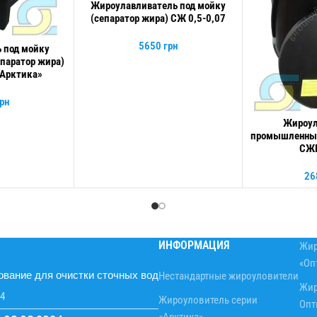
Жироулавливатель под мойку
В КОРЗИНУ
(сепаратор жира) СЖ 0,5-0,07
5650
грн
 под мойку
паратор жира)
«Арктика»
рн
Жироул
В КОРЗИНУ
промышленный
СЖК
26
ИНФОРМАЦИЯ
Жир
«Оп
вание для очистки сточных вод
Нестандартные жироуловители
Жир
24
Жироуловитель серии
Опт