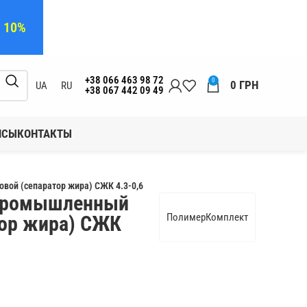
а 10%
+38 066 463 98 72
0
0
ГРН
UA
RU
+38 067 442 09 49
ЙСЫ
КОНТАКТЫ
ой (сепаратор жира) СЖК 4.3-0,6
промышленный
ПолимерКомплект
тор жира) СЖК