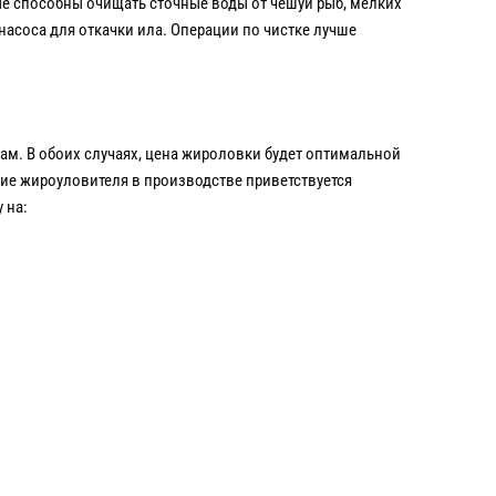
е способны очищать сточные воды от чешуи рыб, мелких
насоса для откачки ила. Операции по чистке лучше
м. В обоих случаях, цена жироловки будет оптимальной
ие жироуловителя в производстве приветствуется
 на: