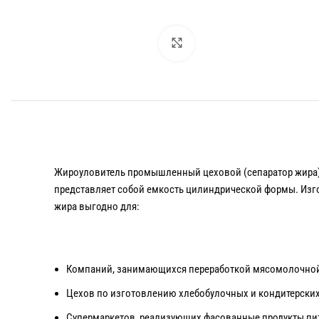
Увеличить
Жироуловитель промышленный цеховой (сепаратор жира) С
представляет собой емкость цилиндрической формы. Изгот
жира выгодно для:
Компаний, занимающихся переработкой мясомолочной
Цехов по изготовлению хлебобулочных и кондитерских
Супермаркетов, реализующих фасованные продукты пи