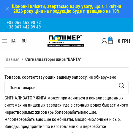
Шановні клієнти, звертаємо вашу увагу, що з 1 квітня
2026 року ціни на продукцію буде підвищено на 10%
+38 066 463 98 72
+38 067 442 09 49
0
0
ГРН
UA
RU
Главная
Сигнализаторы жира "ВАРТА"
Товаров, соответствующих вашему запросу, не обнаружено.
СИГНАЛИЗАТОР ЖИРА может применяться в канализационных
системах на пищевых заводах, где в сточных водах бывает много
нерастворимых жиров (рыбоперерабатывающие,
мясоперерабатывающие комбинаты, масло -молочные и сыр.
Заводы, предприятия по изготовлению и переработке