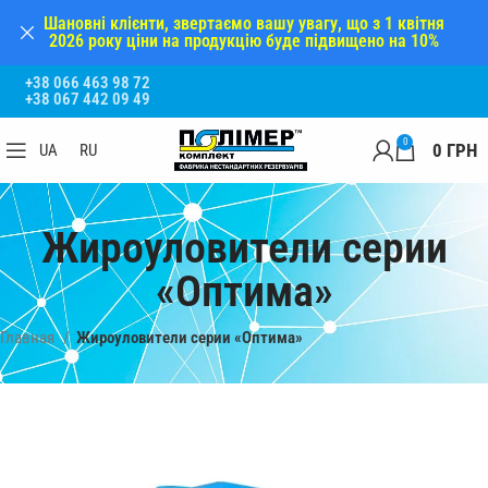
Шановні клієнти, звертаємо вашу увагу, що з 1 квітня
2026 року ціни на продукцію буде підвищено на 10%
+38 066 463 98 72
+38 067 442 09 49
0
0
ГРН
UA
RU
Жироуловители серии
«Оптима»
Главная
Жироуловители серии «Оптима»