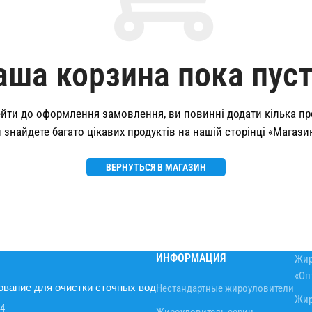
аша корзина пока пуст
ейти до оформлення замовлення, ви повинні додати кілька пр
 знайдете багато цікавих продуктів на нашій сторінці «Магази
ВЕРНУТЬСЯ В МАГАЗИН
ИНФОРМАЦИЯ
Жир
«Оп
вание для очистки сточных вод
Нестандартные жироуловители
Жир
24