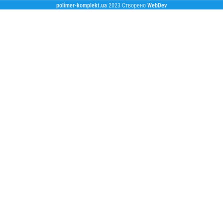
polimer-komplekt.ua
2023 Створено
WebDev