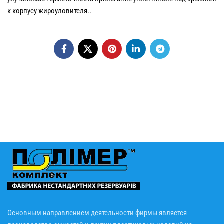
к корпусу жироуловителя..
Основным направлением деятельности фирмы является