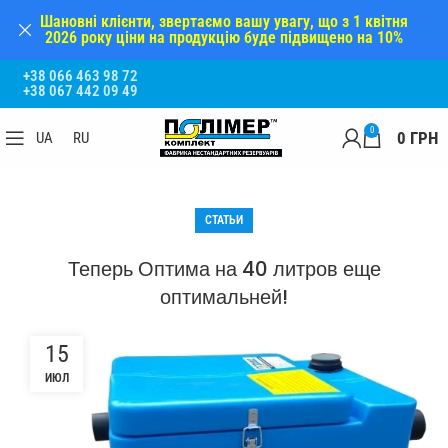
Шановні клієнти, звертаємо вашу увагу, що з 1 квітня
2026 року ціни на продукцію буде підвищено на 10%
+38 066 463 98 72
+38 067 442 09 49
0
0
ГРН
UA
RU
СТАТЬИ
Теперь Оптима на 40 литров еще
оптимальней!
15
ИЮЛ