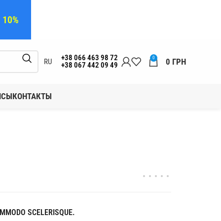
а 10%
+38 066 463 98 72
0
0
ГРН
RU
+38 067 442 09 49
ЙСЫ
КОНТАКТЫ
MMODO SCELERISQUE.