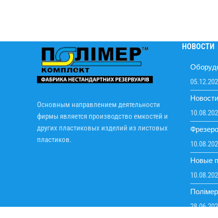
НОВОСТИ
Оборудо
05.12.20
Новост
Основным направлением деятельности
10.08.20
фирмы является производство емкостей и
других пластиковых изделий из листовых
Фрезеро
пластиков.
10.08.20
Новые п
10.08.20
Поліме
28.06.20