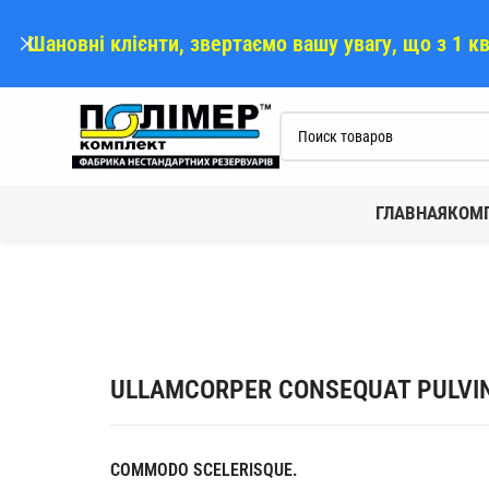
Шановні клієнти, звертаємо вашу увагу, що з 1 к
ГЛАВНАЯ
КОМ
ULLAMCORPER CONSEQUAT PULVIN
COMMODO SCELERISQUE.