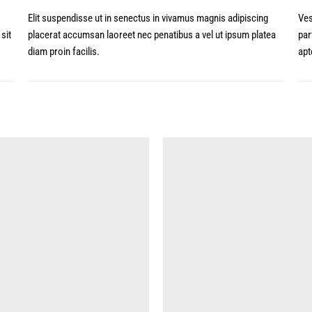
Elit suspendisse ut in senectus in vivamus magnis adipiscing
Ves
sit
placerat accumsan laoreet nec penatibus a vel ut ipsum platea
par
diam proin facilis.
apt