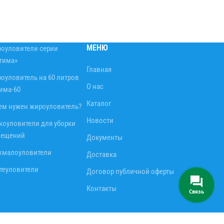
МЕНЮ
оуловители серии
тима»
Главная
оуловитель на 60 литров
О нас
има-60
Каталог
ем нужен жироуловитель?
Новости
коуловители для уборки
ещений
Документы
хмалоуловители
Доставка
теуловители
Договор публичной оферты
Контакты
Связь