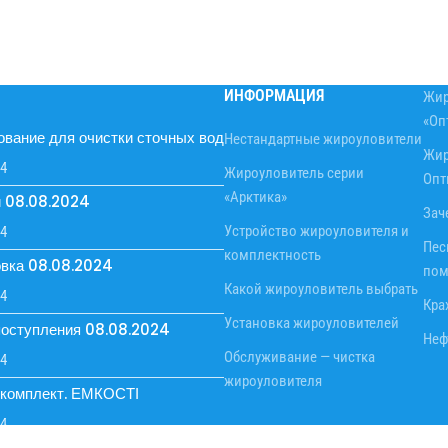
ИНФОРМАЦИЯ
Жир
«Оп
вание для очистки сточных вод
Нестандартные жироуловители
Жир
24
Жироуловитель серии
Опт
«Арктика»
и 08.08.2024
Зач
Устройство жироуловителя и
24
Пес
комплектность
вка 08.08.2024
пом
Какой жироуловитель выбрать
24
Кра
Установка жироуловителей
оступления 08.08.2024
Неф
Обслуживание — чистка
24
жироуловителя
ркомплект. ЕМКОСТІ
24