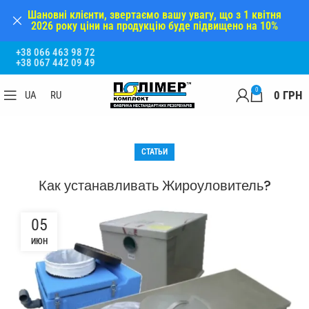
Шановні клієнти, звертаємо вашу увагу, що з 1 квітня
2026 року ціни на продукцію буде підвищено на 10%
+38 066 463 98 72
+38 067 442 09 49
0
0
ГРН
UA
RU
СТАТЬИ
Как устанавливать Жироуловитель?
05
ИЮН