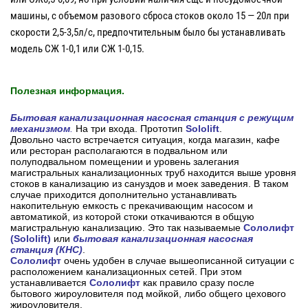
машины, с объемом разового сброса стоков около 15 — 20л при
скорости 2,5-3,5л/с, предпочтительным было бы устанавливать
модель СЖ 1-0,1 или СЖ 1-0,15.
Полезная информация.
Бытовая канализационная насосная станция с режущим
механизмом
.
На три входа. Прототип
Sololift
.
Довольно часто встречается ситуация, когда магазин, кафе
или ресторан располагаются в подвальном или
полуподвальном помещении и уровень залегания
магистральных канализационных труб находится выше уровня
стоков в канализацию из сануздов и моек заведения. В таком
случае приходится дополнительно устанавливать
накопительную емкость с прекачивающим насосом и
автоматикой, из которой стоки откачиваются в общую
магистральную канализацию. Это так называемые
Сололифт
(Sololift)
или
бытовая канализационная насосная
станция
(КНС)
.
Сололифт
очень удобен в случае вышеописанной ситуации с
расположением канализационных сетей. При этом
устанавливается
Сололифт
как правило сразу после
бытового жироуловителя под мойкой, либо общего цехового
жироуловителя.