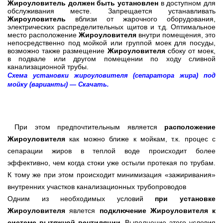
Жироуловитель должен быть установлен
в доступном для
обслуживания месте. Запрещается устанавливать
Жироуловитель
вблизи от жарочного оборудования,
электрических распределительных щитов и т.д. Оптимальное
место расположение
Жироуловителя
внутри помещения, это
непосредственно под мойкой или группой моек для посуды,
возможно также размещение
Жироуловителя
сбоку от моек,
в подвале или другом помещении по ходу сливной
канализационной трубы.
Схема установки жироуловителя (сепаратора жира) под
мойку (варианты) — Скачать.
При этом предпочтительным является
расположение
Жироуловителя
как можно ближе к мойкам, т.к. процес с
сепарации жиров в теплой воде происходит более
эффективно, чем когда стоки уже остыли протекая по трубам.
К тому же при этом происходит минимизация «зажиривания»
внутренних участков канализационных трубопроводов
Одним из необходимых условий
при установке
Жироуловителя
явлется
подключение Жироуловителя к
системе вытяжной вентиляции
. Выполнение этого условия