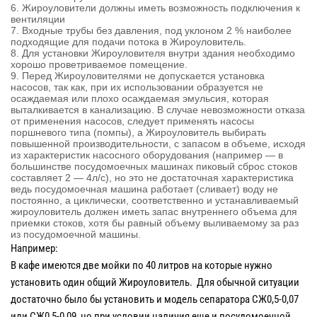
6. Жироуловители должны иметь возможность подключения к
вентиляции
7. Входные трубы без давления, под уклоном 2 % наиболее
подходящие для подачи потока в Жироуловитель.
8. Для установки Жироуловителя внутри здания необходимо
хорошо проветриваемое помещение.
9. Перед Жироуловителями не допускается установка
насосов, так как, при их использовании образуется не
осаждаемая или плохо осаждаемая эмульсия, которая
выталкивается в канализацию. В случае невозможности отказа
от применения насосов, следует применять насосы
поршневого типа (помпы), а Жироуловитель выбирать
повышенной производительности, с запасом в объеме, исходя
из характеристик насосного оборудования (например — в
большинстве посудомоечных машинах пиковый сброс стоков
составляет 2 — 4л/с), но это не достаточная характеристика
ведь посудомоечная машина работает (сливает) воду не
постоянно, а циклически, соответственно и устанавливаемый
жироуловитель должен иметь запас внутреннего объема для
приемки стоков, хотя бы равный объему выливаемому за раз
из посудомоечной машины.
Например:
В кафе имеются две мойки по 40 литров на которые нужно
установить один общий Жироуловитель. Для обычной ситуации
достаточно было бы установить и модель сепаратора СЖ0,5-0,07
или СЖ0,5-0,09, но при условии наличия еще и посудомоечной