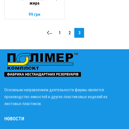
жира
99
грн
←
1
2
3
Основным направлением деятельности фирмы является
производство емкостей и других пластиковых изделий из
листовых пластиков.
НОВОСТИ