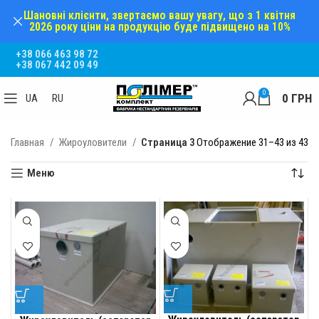
Шановні клієнти, звертаємо вашу увагу, що з 1 квітня
2026 року ціни на продукцію буде підвищено на 10%
+38 066 463 98 72
+38 067 442 09 49
0
0
ГРН
UA
RU
Главная
Жироуловители
Страница 3
Отображение 31–43 из 43
Меню