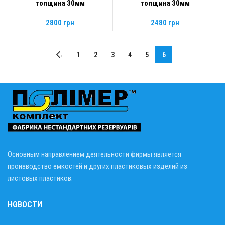
толщина 30мм
толщина 30мм
2800
грн
2480
грн
←
1
2
3
4
5
6
Основным направлением деятельности фирмы является
производство емкостей и других пластиковых изделий из
листовых пластиков.
НОВОСТИ